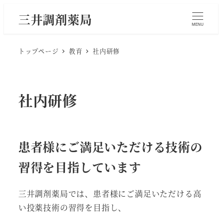
メ
三井調剤薬局
イ
MENU
ン
トップページ
教育
社内研修
コ
ン
テ
ン
社内研修
ツ
へ
移
患者様にご満足いただける技術の
動
習得を目指しています
三井調剤薬局では、患者様にご満足いただける高
い投薬技術の習得を目指し、