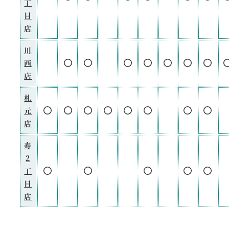
丁
目
店
川
西
店
札
元
店
寿
2
丁
目
店