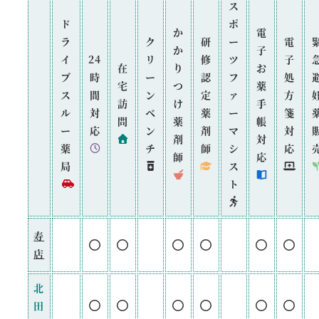
ス
ド
ポ
か
電
ラ
ク
研
ー
電
か
子
イ
24
リ
修
ツ
子
在
り
お
ブ
時
ー
認
フ
処
宅
つ
薬
ス
間
ン
定
ァ
方
訪
け
手
ル
対
ベ
薬
ー
箋
問
薬
帳
ー
応
ン
剤
マ
対
剤
対
薬
チ
師
シ
応
師
応
局
ス
ト
寿
店
北
田