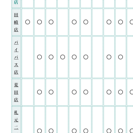
店
田
崎
店
バ
イ
パ
ス
店
荒
田
店
札
元
二