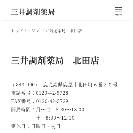
メ
三井調剤薬局
イ
MENU
ン
トップページ
三井調剤薬局 北田店
コ
ン
テ
ン
三井調剤薬局 北田店
ツ
へ
移
〒893-0007 鹿児島県鹿屋市北田町６番２０号
動
電話番号：0120-42-5728
FAX番号：0120-42-5729
開局時間：月〜金 8:30〜18:00
土 8:30〜12:10
定休日：日曜日・祝日