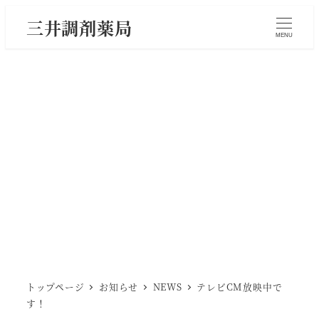
メ
三井調剤薬局
イ
MENU
ン
コ
ン
テ
ン
ツ
へ
移
動
トップページ
お知らせ
NEWS
テレビCM放映中で
す！